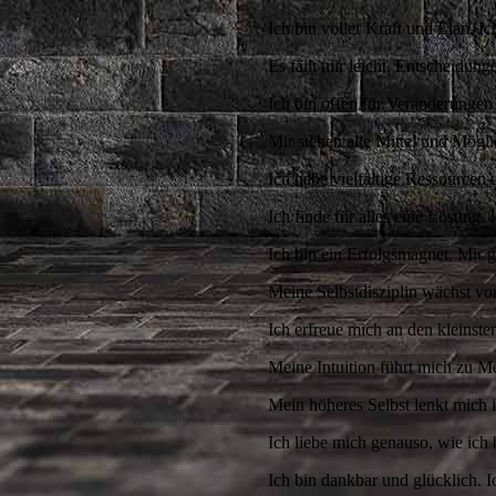
Ich bin voller Kraft und Elan. I
Es fällt mir leicht, Entscheidung
⁣⁣⁣Ich bin offen für Veränderung
Mir stehen alle Mittel und Mögli
Ich habe vielfältige Ressourcen u
Ich finde für alles eine Lösung.
Ich bin ein Erfolgsmagnet. Mir g
Meine Selbstdisziplin wächst vo
Ich erfreue mich an den kleinst
Meine Intuition führt mich zu Men
Mein höheres Selbst lenkt mich 
Ich liebe mich genauso, wie ich 
Ich bin dankbar und glücklich. 