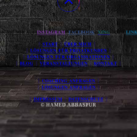
INSTAGRAM
FACEBOOK
XING
LIN
EN SIE MIR AUF
,
,
ODER
START
ÜBER MICH
║
║
║
LÖSUNGEN FÜR PRIVATKUNDEN
║
║
LÖSUNGEN FÜR ORGANISATIONEN
║
║
BLOG
VERANSTALTUNGEN
KONTAKT
║
║
║
║
COACHING ANFRAGEN
║
║
LÖSUNGEN ANFRAGEN
║
║
IMPRESSUM
DATENSCHUTZ
║
║
║
© HAMED ABBASPUR