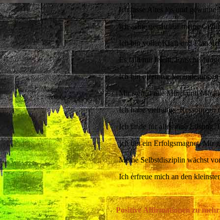
Ich lasse Altes los und gewinne N
Ich achte genau auf meine Gefüh
Ich bin voller Kraft und Elan. I
Es fällt mir leicht, Entscheidung
⁣⁣⁣Ich bin offen für Veränderung
Mir stehen alle Mittel und Mögli
Ich habe vielfältige Ressourcen u
Ich finde für alles eine Lösung.
Ich bin ein Erfolgsmagnet. Mir g
Meine Selbstdisziplin wächst vo
Ich erfreue mich an den kleinst
Positive Affirmationen zu meh