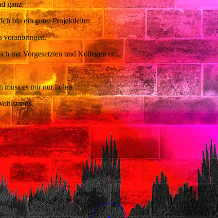
nd ganz.
/Ich bin ein guter Projektleiter.
ns voranbringen.
lich mit Vorgesetzten und Kollegen um.
ch muss es mir nur holen.
Wohlstands.