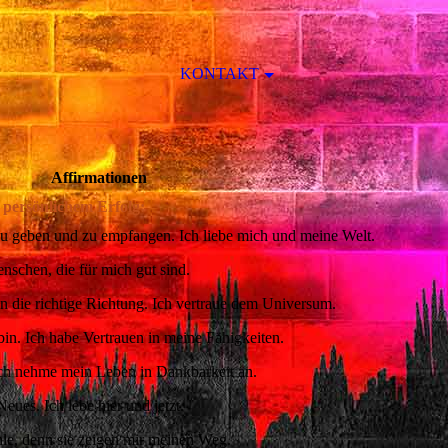
KONTAKT
Affirmationen
 persönlichem Erfolg:
zu geben und zu empfangen. Ich liebe mich und meine Welt.
schen, die für mich gut sind.⁣⁣
in die richtige Richtung. Ich vertraue dem Universum.
bin. Ich habe Vertrauen in meine Fähigkeiten.
Ich nehme mein Leben in Dankbarkeit an.
eues. Ich lebe hier und jetzt.
le, denn sie zeigen mir meinen Weg.