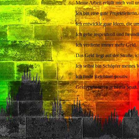
Meine Arbeit erfüllt mich voll u
Ich bin eine gute Projektleiterin.
Ich entwickle gute Ideen, die u
Ich gehe respektvoll und freund
Ich verdiene immer mehr Geld.
Das Geld liegt auf der Straße, i
Ich selbst bin Schöpfer meines 
Ich finde Reichtum positiv.
Geldverdienen macht mir Spaß.