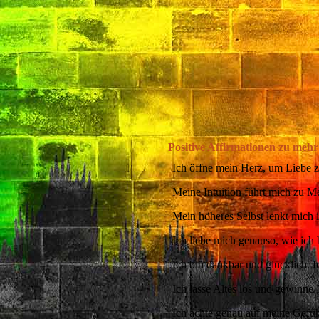
Positive Affirmationen zu mehr
Ich öffne mein Herz, um Liebe 
Meine Intuition führt mich zu Men
Mein höheres Selbst lenkt mich 
Ich liebe mich genauso, wie ich 
Ich bin dankbar und glücklich. 
Ich lasse Altes los und gewinne N
Ich achte genau auf meine Gefüh