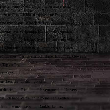
ch gehe meinen Weg. Ich bin voller Zuversicht.
en zu treffen. Ich bin offen für neue Dinge.
en und mache das Beste daraus.
chkeiten zur Verfügung. Ich kann alles erreichen.
nd nutze sie. ⁣⁣⁣Ich fokussiere mich auf meine Ziele.
 Ich kann mich gut an neue Situationen anpassen.
elingt alles, was ich mir vornehme. Ich bin ein Gewinner.
n Tag zu Tag.
en Dingen.
schen, die für mich gut sind.⁣⁣
in die richtige Richtung. Ich vertraue dem Universum.
bin. Ich habe Vertrauen in meine Fähigkeiten.
Ich nehme mein Leben in Dankbarkeit an.