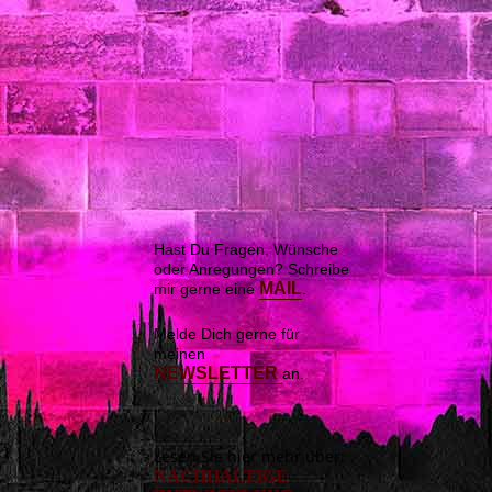
Hast Du Fragen, Wünsche
oder Anregungen? Schreibe
MAIL
mir gerne eine
.
Melde Dich gerne für
meinen
NEWSLETTER
an.
Lesen Sie hier mehr über:
NACHHALTIGE