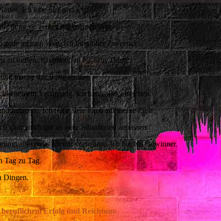
eues. Ich lebe hier und jetzt.
le, denn sie zeigen mir meinen Weg.
ch gehe meinen Weg. Ich bin voller Zuversicht.
en zu treffen. Ich bin offen für neue Dinge.
en und mache das Beste daraus.
chkeiten zur Verfügung. Ich kann alles erreichen.
nd nutze sie. ⁣⁣⁣Ich fokussiere mich auf meine Ziele.
 Ich kann mich gut an neue Situationen anpassen.
elingt alles, was ich mir vornehme. Ich bin ein Gewinner.
n Tag zu Tag.
en Dingen.
r beruflichem Erfolg und Reichtum: